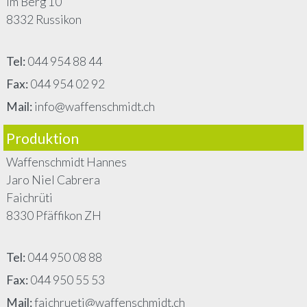
Im Berg 10
8332 Russikon
Tel:
044 954 88 44
Fax:
044 954 02 92
Mail:
info@waffenschmidt.ch
Produktion
Waffenschmidt Hannes
Jaro Niel Cabrera
Faichrüti
8330 Pfäffikon ZH
Tel:
044 950 08 88
Fax:
044 950 55 53
Mail:
faichrueti@waffenschmidt.ch