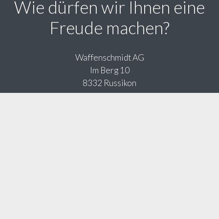
Wie dürfen wir Ihnen eine
Freude machen?
Waffenschmidt AG
Im Berg 10
8332 Russikon
T
044 954 88 44
F 044 954 02 92
M
info@waffenschmidt.ch
Baustellen-Öffnungszeiten ab September 2025
Montag geschlossen
Dienstag bis Freitag, 8.30 bis 18.30 Uhr
Samstag, 8.30 bis 16.00 Uhr