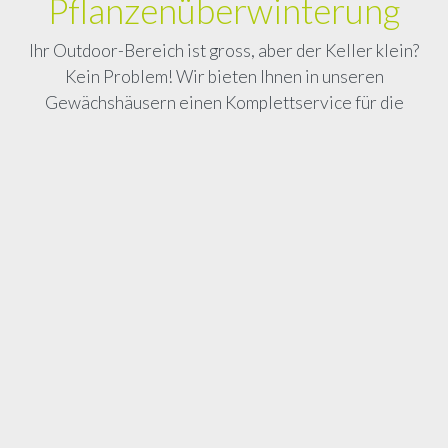
Pflanzenüberwinterung
Ihr Outdoor-Bereich ist gross, aber der Keller klein?
Kein Problem! Wir bieten Ihnen in unseren
Gewächshäusern einen Komplettservice für die
Überwinterung von Kübelpflanzen an. Wir holen die
Pflanzen bei Ihnen zu Hause ab und bringen Sie nach der
Winterzeit gehegt und gepflegt wieder zurück.
Wenn es um die Überwinterung geht, sollten Sie sich
bereits im Sommer die ersten Überlegungen machen.
Zum Beispiel, wo die mediterranen Pflanzen
überwintert werden können, falls dies nötig und
gewünscht ist. Eine Überwinterung lohnt sich vor allem
für grössere Pflanzen oder solche, deren jährliche
Anschaffung kostspielig und teuer ist (wie z.B. grosse
Oliven, Oleander, aber auch Fuchsien oder Hibiskus).
Sie möchten Ihre Pflanzen für die Überwinterung in